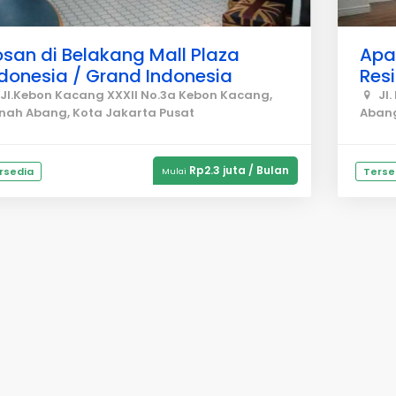
san di Belakang Mall Plaza
Apa
ndonesia / Grand Indonesia
Res
Jl.Kebon Kacang XXXII No.3a Kebon Kacang,
Jl.
nah Abang, Kota Jakarta Pusat
Abang
Rp2.3 juta / Bulan
rsedia
Terse
Mulai