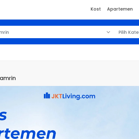
Kost
Apartemen
mrin
Pilih Kat
hamrin